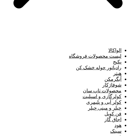
الواکالا
لیست محصولات فروشگاه
پکیج
رادیاتور حوله خشک کن
هیتر
آبگرمکن
شوفاژکار
محصولات تاپ سان
کولرگازی و اسپلیت
کولر آبی و پلیمری
چیلر و مینی چیلر
فن کویل
اجاق گاز
هود
سینک