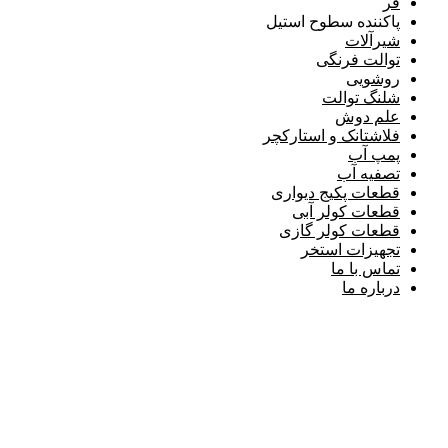
فر
پاکننده سطوح استیل
شیرآلات
توالت فرنگی
روشویی
شلنگ توالت
علم دوش
فلاشتانک و استارکچر
پمپ آب
تصفیه آب
قطعات پکیج دیواری
قطعات کولر آبی
قطعات کولر گازی
تجهیزات استخر
تماس با ما
درباره ما