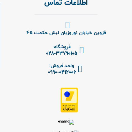
اطلاعات تماس
قزوین خیابان نوروزیان نبش حکمت 45
فروشگاه:
028-33790105
واحد فروش:
0990-0412006