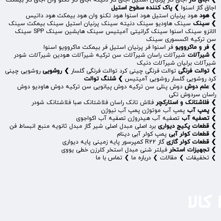
❯
اجاق گاز
اجاق گاز پرنیان استیل
اجاق گاز دنیته
اجاق گاز تکنو وان
اجاق گاز بیمکث
اجاق گاز اسنوا
❯
پاک کننده سطوح استیل
❯
هود
هود پرنیان استیل
هود اسنوا
هود تکنو وان
هود بیمکث
هود داتیس
❯
سینک
سینک هاودیو
سینک دنیته
سینک پرنیان استیل
سینک بیمکث
سینک
الانزو
سینک اسنوا
سینک گرانیتی آمیتیس
سینک هایشین
سینک SPP
سینک
سن ترکیه
اکسسوری سینک
❯
فر و ماکروویو
فر اسنوا
فر پرنیان استیل
فر بیمکث
ماکروویو اسنوا
❯
شیرآلات
شیرآلات راسان
شیرآلات سن ترکیه
شیرآلات هودین
شیرآلات شودر
شیرآلات برلیان
شیرآلات دنیک
❯
توالت فرنگی
توالت فرنگی چینی کرد
توالت فرنگی گلسار
❯
روشویی
روشویی چینی
کرد
روشویی گلسار
روشویی آمیتیس
❯
شلنگ توالت
❯
علم دوش
دوش پنلی سن ترکیه
دوش پیانویی سن ترکیه
دوش هاودیو
دوش
راسان
سردوش تکی
❯
فلاشتانک و استارکچر
فلاش تانک راسان
فلاشتانک صبا
فلاشتانک شودر
❯
پمپ آب
پمپ آب موتوژن
پمپ آب نیوژن
❯
تصفیه آب
تصفیه آب هیدروژن
تصفیه آب اکواجوی
❯
قطعات پکیج دیواری
برد اصلی
مبدل اصلی
شیر گاز
مبدل ثانویه
منبع انبساط
فن
❯
قطعات کولر آبی
پمپ کولر آبی
دینام
❯
قطعات کولر گازی
گاز R22
کمپرسور
پایه زمینی
پایه دیواری
❯
تجهیزات استخر
فیلتر شنی
مبدل استخر
کلرزن خطی
یووی
❯
تخفیفات
❯
مقالات
❯
درباره ما
❯
تماس با ما
کالا