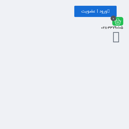
ورود | عضویت
0
028-33790105