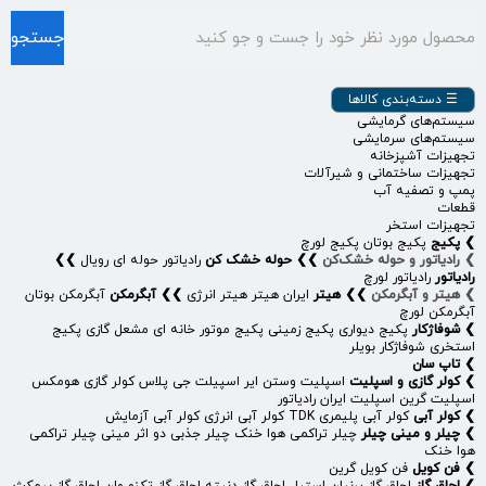
جستجو
☰ دسته‌بندی کالاها
سیستم‌های گرمایشی
سیستم‌های سرمایشی
تجهیزات آشپزخانه
تجهیزات ساختمانی و شیرآلات
پمپ و تصفیه آب
قطعات
تجهیزات استخر
❯
پکیج
پکیج بوتان
پکیج لورچ
❯
رادیاتور و حوله خشک‌کن
❯❯
حوله خشک کن
رادیاتور حوله‌ ای رویال
❯❯
رادیاتور
رادیاتور لورچ
❯
هیتر و آبگرمکن
❯❯
هیتر
ایران هیتر
هیتر انرژی
❯❯
آبگرمکن
آبگرمکن بوتان
آبگرمکن لورچ
❯
شوفاژکار
پکیج دیواری
پکیج زمینی
پکیج موتور خانه ای
مشعل گازی
پکیج
استخری شوفاژکار
بویلر
❯
تاپ سان
❯
کولر گازی و اسپلیت
اسپلیت وستن ایر
اسپیلت جی پلاس
کولر گازی هومکس
اسپلیت گرین
اسپلیت ایران رادیاتور
❯
کولر آبی
کولر آبی پلیمری TDK
کولر آبی انرژی
کولر آبی آزمایش
❯
چیلر و مینی چیلر
چیلر تراکمی هوا خنک
چیلر جذبی دو اثر
مینی چیلر تراکمی
هوا خنک
❯
فن کویل
فن کویل گرین