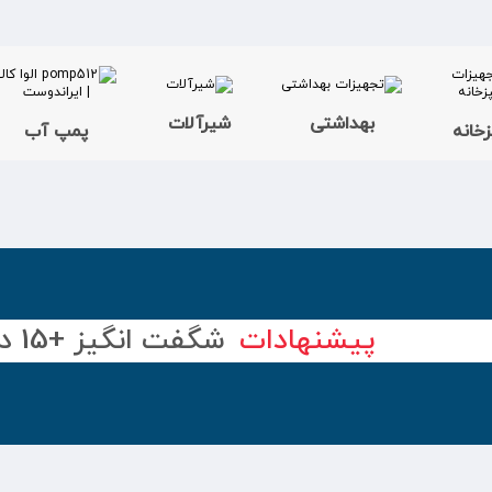
بهداشتی
شیرآلات
خانه
پمپ آب
پیشنهادات
شگفت انگیز +15 درصد