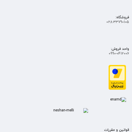
فروشگاه:
028-33790105
واحد فروش:
0990-0412006
قوانین و مقررات