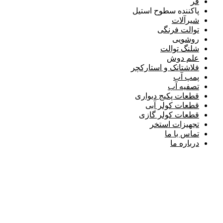
فر
پاکننده سطوح استیل
شیرآلات
توالت فرنگی
روشویی
شلنگ توالت
علم دوش
فلاشتانک و استارکچر
پمپ آب
تصفیه آب
قطعات پکیج دیواری
قطعات کولر آبی
قطعات کولر گازی
تجهیزات استخر
تماس با ما
درباره ما