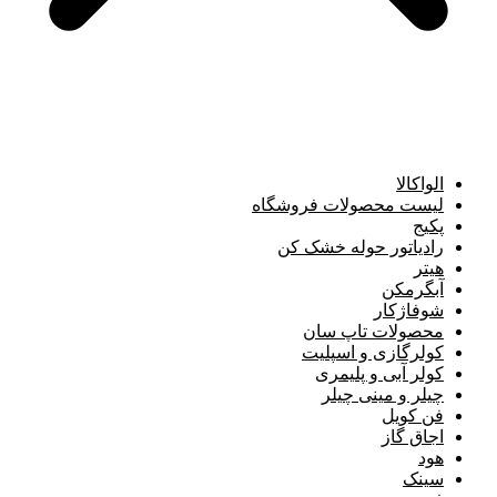
الواکالا
لیست محصولات فروشگاه
پکیج
رادیاتور حوله خشک کن
هیتر
آبگرمکن
شوفاژکار
محصولات تاپ سان
کولرگازی و اسپلیت
کولر آبی و پلیمری
چیلر و مینی چیلر
فن کویل
اجاق گاز
هود
سینک