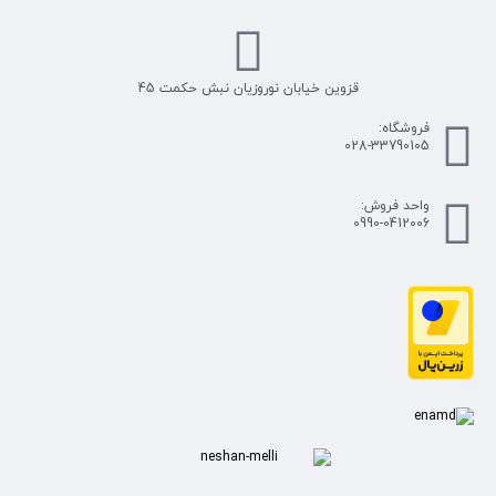
قزوین خیابان نوروزیان نبش حکمت 45
فروشگاه:
028-33790105
واحد فروش:
0990-0412006